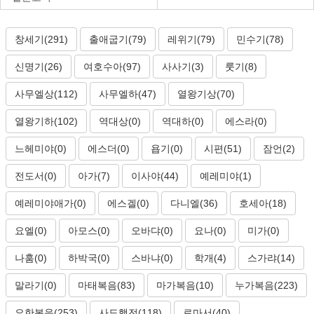
창세기(291)
출애굽기(79)
레위기(79)
민수기(78)
신명기(26)
여호수아(97)
사사기(3)
룻기(8)
사무엘상(112)
사무엘하(47)
열왕기상(70)
열왕기하(102)
역대상(0)
역대하(0)
에스라(0)
느헤미야(0)
에스더(0)
욥기(0)
시편(51)
잠언(2)
전도서(0)
아가(7)
이사야(44)
예레미야(1)
예레미야애가(0)
에스겔(0)
다니엘(36)
호세아(18)
요엘(0)
아모스(0)
오바댜(0)
요나(0)
미가(0)
나훔(0)
하박국(0)
스바냐(0)
학개(4)
스가랴(14)
말라기(0)
마태복음(83)
마가복음(10)
누가복음(223)
요한복음(253)
사도행전(118)
로마서(40)