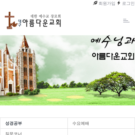
회원가입
로그인
Toggl
naviga
성경공부
수요예배
질문코너