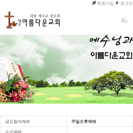
회원가입
로그인
Toggl
naviga
금요철야예배
주일오후예배
수요예배