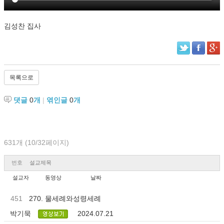
김성찬 집사
목록으로
댓글
0
개
|
엮인글
0
개
631개 (10/32페이지)
번호
설교제목
설교자
동영상
날짜
451
270. 물세례와성령세례
박기묵
2024.07.21