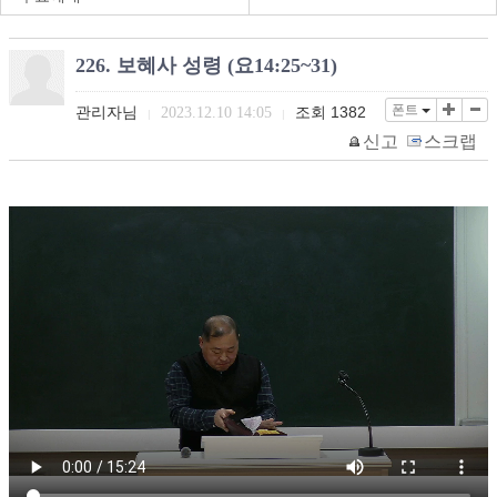
226. 보혜사 성령 (요14:25~31)
폰트
관리자님
조회
1382
2023.12.10 14:05
|
|
신고
스크랩