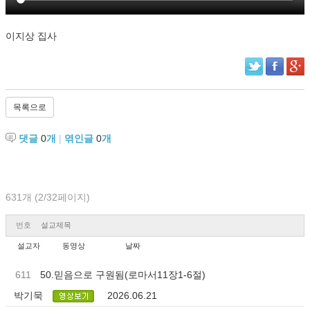
이지상 집사
목록으로
댓글
0
개
|
엮인글
0
개
631개 (2/32페이지)
번호
설교제목
설교자
동영상
날짜
611
50.믿음으로 구원됨(로마서11장1-6절)
박기묵
2026.06.21