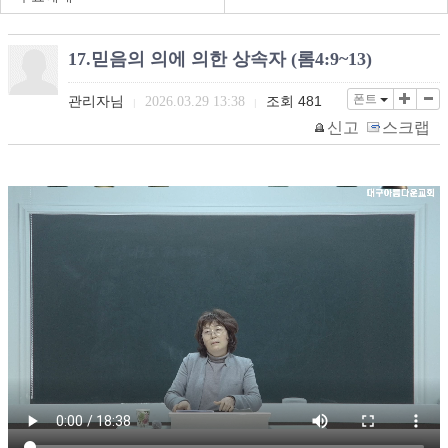
17.믿음의 의에 의한 상속자 (롬4:9~13)
폰트
관리자님
조회
481
2026.03.29 13:38
|
|
신고
스크랩