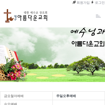
회원가입
로그인
Toggl
naviga
금요철야예배
주일오후예배
수요예배