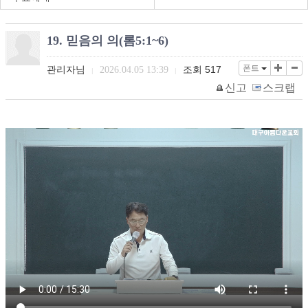
19. 믿음의 의(롬5:1~6)
폰트
관리자님
조회
517
2026.04.05 13:39
|
|
신고
스크랩