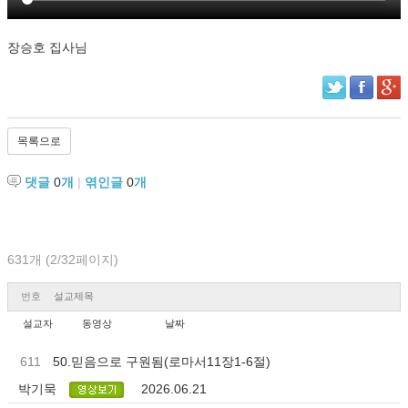
장승호 집사님
목록으로
댓글
0
개
|
엮인글
0
개
631개 (2/32페이지)
번호
설교제목
설교자
동영상
날짜
611
50.믿음으로 구원됨(로마서11장1-6절)
박기묵
2026.06.21