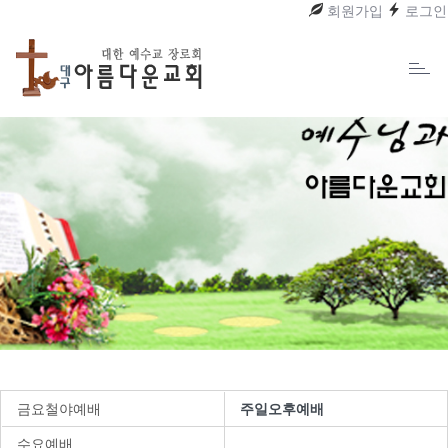
회원가입
로그인
Toggl
naviga
금요철야예배
주일오후예배
수요예배