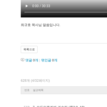
최규호 목사님 말씀입니다.
목록으로
댓글
0
개
|
엮인글
0
개
628개 (4/32페이지)
번호
설교제목