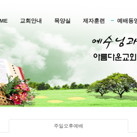
ME
교회안내
목양실
제자훈련
예배동
주일오후예배