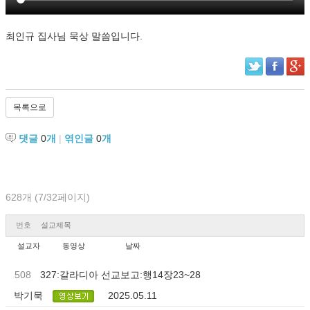
최인규 집사님 묵상 말씀입니다.
목록으로
댓글
0
개
|
엮인글
0
개
628개 (7/32페이지)
번호
설교제목
설교자
동영상
날짜
508
327:갈라디아 선교보고:행14장23~28
박기묵
2025.05.11