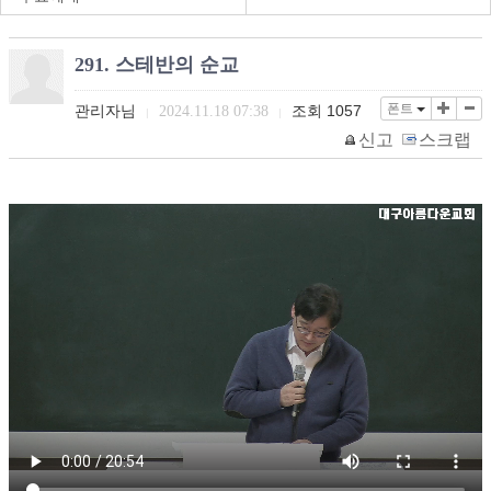
291. 스테반의 순교
폰트
관리자님
조회
1057
2024.11.18 07:38
|
|
신고
스크랩