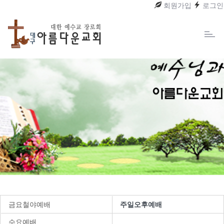
회원가입
로그인
Toggl
naviga
금요철야예배
주일오후예배
수요예배