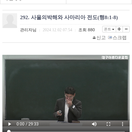
292. 사울의박해와 사마리아 전도(행8:1-8)
폰트
관리자님
조회
880
2024.12.02 07:54
|
|
신고
스크랩