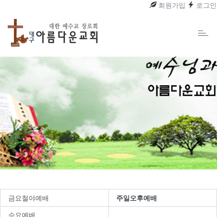
회원가입
로그인
Toggl
naviga
금요철야예배
주일오후예배
수요예배