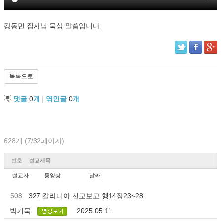
강동민 집사님 묵상 말씀입니다.
목록으로
댓글
0
개
|
엮인글
0
개
628개 (7/32페이지)
번호
설교제목
설교자
동영상
날짜
508
327:갈라디아 선교보고:행14장23~28
박기묵
2025.05.11