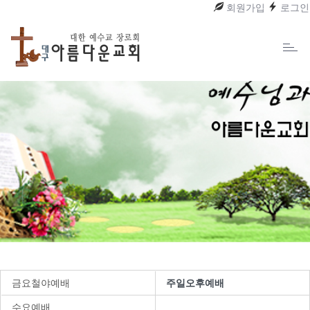
회원가입
로그인
Toggl
naviga
금요철야예배
주일오후예배
수요예배