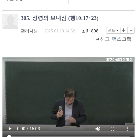
305. 성령의 보내심 (행10:17~23)
폰트
관리자님
조회
898
2025.01.19 14:32
|
|
신고
스크랩