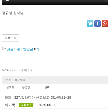
정규성 집사님
목록으로
댓글
0
개
|
엮인글
0
개
628개 (7/32페이지)
번호
설교제목
설교자
동영상
날짜
508
327:갈라디아 선교보고:행14장23~28
박기묵
2025.05.11