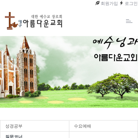
회원가입
로그인
Toggl
naviga
성경공부
수요예배
질문코너